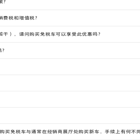
策？
消费税和增值税？
若干），请问购买免税车可以享受此优惠吗？
贴？
？购买免税车与通常在经销商展厅处购买新车，手续上有何不