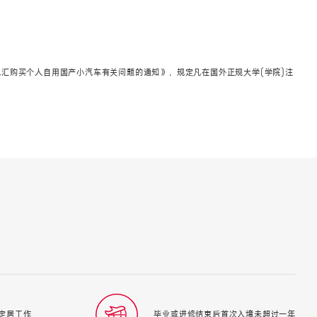
汇购买个人自用国产小汽车有关问题的通知》，规定凡在国外正规大学(学院)注
定居工作
毕业或进修结束后首次入境未超过一年