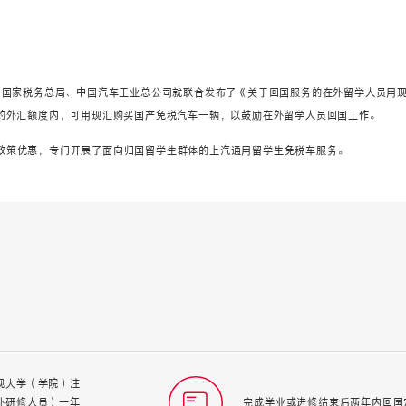
、国家税务总局、中国汽车工业总公司就联合发布了《关于回国服务的在外留学人员用现
进的外汇额度内，可用现汇购买国产免税汽车一辆，以鼓励在外留学人员回国工作。
政策优惠，专门开展了面向归国留学生群体的上汽通用留学生免税车服务。
规大学（学院）注
外研修人员）一年
完成学业或进修结束后两年内回国