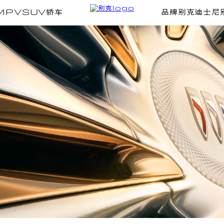
MPV
SUV
轿车
品牌
别克迪士尼