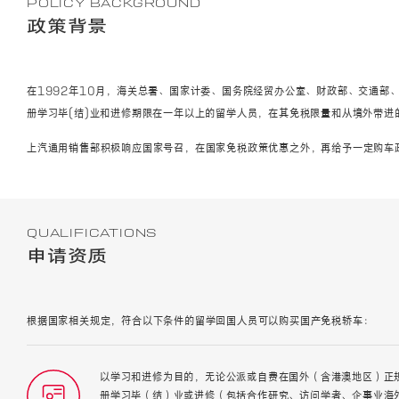
POLICY BACKGROUND
政策背景
在1992年10月，海关总署、国家计委、国务院经贸办公室、财政部、交通部
册学习毕(结)业和进修期限在一年以上的留学人员，在其免税限量和从境外带
上汽通用销售部积极响应国家号召，在国家免税政策优惠之外，再给予一定购车
QUALIFICATIONS
申请资质
根据国家相关规定，符合以下条件的留学回国人员可以购买国产免税轿车：
以学习和进修为目的，无论公派或自费在国外（含港澳地区）正
册学习毕（结）业或进修（包括合作研究、访问学者、企事业海