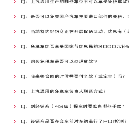
Q：
上汽通用生产的哪些车型不可以享受免税车政
Q：
是否可以免交国产汽车主要进口部件的关税、
Q：
当地特约经销商正在开展促销活动，优惠有（
Q：
免税车能否享受国家节能惠民的3000元补
Q：
购买免税车是否可以办理贷款?
Q：
我来签合同的时候需要付全款（或定金）吗？
Q：
上汽通用的免税车负责人联系方式？
Q：
到经销商（4S店）提车时要准备哪些手续？
Q：
经销商是否在交车前对车辆进行了PDI检测