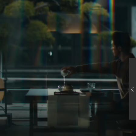
拖动滑块完成拼图
<